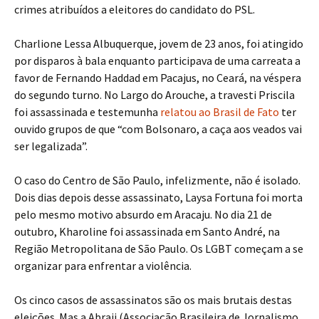
crimes atribuídos a eleitores do candidato do PSL.
Charlione Lessa Albuquerque, jovem de 23 anos, foi atingido
por disparos à bala enquanto participava de uma carreata a
favor de Fernando Haddad em Pacajus, no Ceará, na véspera
do segundo turno. No Largo do Arouche, a travesti Priscila
foi assassinada e testemunha
relatou ao Brasil de Fato
ter
ouvido grupos de que “com Bolsonaro, a caça aos veados vai
ser legalizada”.
O caso do Centro de São Paulo, infelizmente, não é isolado.
Dois dias depois desse assassinato, Laysa Fortuna foi morta
pelo mesmo motivo absurdo em Aracaju. No dia 21 de
outubro, Kharoline foi assassinada em Santo André, na
Região Metropolitana de São Paulo. Os LGBT começam a se
organizar para enfrentar a violência.
Os cinco casos de assassinatos são os mais brutais destas
eleições. Mas a Abraji (Associação Brasileira de Jornalismo