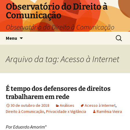
Pular
Observatório do Direito à
para
Comunicação
o
conteúdo
Observatório do Direito à Comunicação
Pesquis
Menu
por:
Arquivo da tag: Acesso à Internet
É tempo dos defensores de direitos
trabalharem em rede
30 de outubro de 2018
Análises
Acesso à Internet
,
Direito à Comunicação
,
Privacidade x Vigilância
Ramênia Vieira
Por Eduardo Amorim*