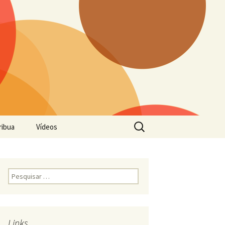
Pesquisar
ribua
Vídeos
por:
Pesquisar
por:
Links