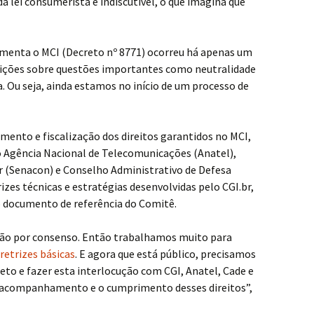
 lei consumerista é indiscutível, o que imagina que
amenta o MCI (Decreto nº 8771) ocorreu há apenas um
nições sobre questões importantes como neutralidade
a. Ou seja, ainda estamos no início de um processo de
ento e fiscalização dos direitos garantidos no MCI,
o Agência Nacional de Telecomunicações (Anatel),
r (Senacon) e Conselho Administrativo de Defesa
zes técnicas e estratégias desenvolvidas pelo CGI.br,
 documento de referência do Comitê.
ução por consenso. Então trabalhamos muito para
etrizes básicas
. E agora que está público, precisamos
reto e fazer esta interlocução com CGI, Anatel, Cade e
 acompanhamento e o cumprimento desses direitos”,