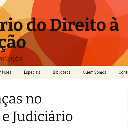
io do Direito à
ção
unicação
nálises
Especiais
Biblioteca
Quem Somos
Cont
ças no
e Judiciário