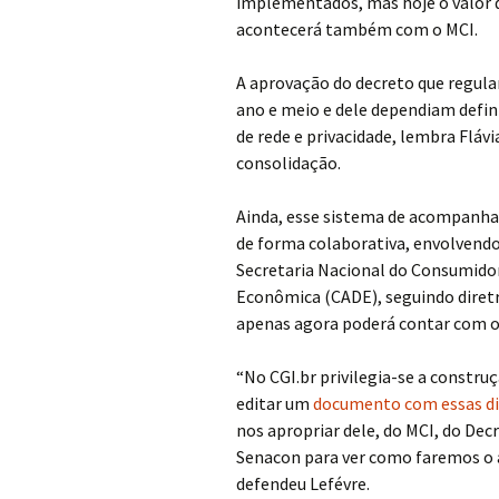
implementados, mas hoje o valor da
acontecerá também com o MCI.
A aprovação do decreto que regul
ano e meio e dele dependiam defi
de rede e privacidade, lembra Flávi
consolidação.
Ainda, esse sistema de acompanham
de forma colaborativa, envolvend
Secretaria Nacional do Consumido
Econômica (CADE), seguindo diretri
apenas agora poderá contar com o
“No CGI.br privilegia-se a constr
editar um
documento com essas dir
nos apropriar dele, do MCI, do Dec
Senacon para ver como faremos o
defendeu Lefévre.