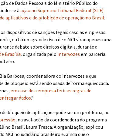
ção de Dados Pessoais do Ministério Público do
erindo-se à
ação no Supremo Tribunal Federal (STF)
de aplicativos e de priobição de operação no Brasil
.
os dispositivos de sanções legais caso as empresas
nte, ou há um grande risco de o MCI virar apenas uma
urante debate sobre direitos digitais, durante a
e Brasília
, organizada pelo
Intervozes
em parceria
onteiro.
Bia Barbosa, coordenadora do Intervozes e que
de de bloqueio está sendo usada de forma equivocada.
penas,
em caso de a empresa ferir as regras de
 entregar dados
.”
ão de bloqueio de aplicações pode ser um problema, ao
xpressão
, na avaliação da coordenadora do programa
19 no Brasil, Laura Tresca. A organização, explicou
o MCI no judiciário brasileiro e, ainda que o