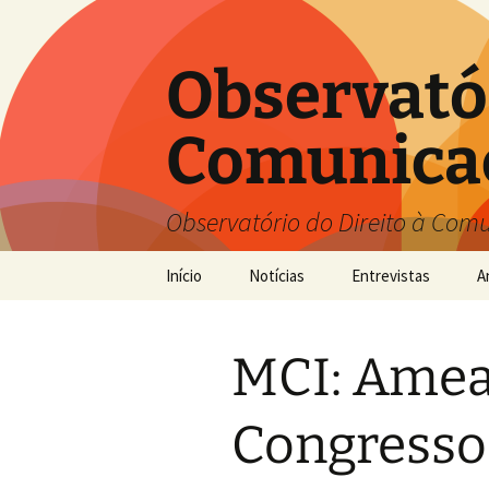
Pular
para
o
Observatór
conteúdo
Comunica
Observatório do Direito à Com
Início
Notícias
Entrevistas
A
MCI: Amea
Congresso 