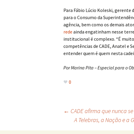
Para Fábio Lúcio Koleski, gerente 
para o Consumo da Superintendênc
agência, bem como os demais atore
rede
ainda engatinham nesse terre
institucional é complexo. “É muito
competências de CADE, Anatel e Se
entender quem é quem nesta cadei
Por Marina Pita – Especial para o O
0
Navegação
←
CADE afirma que nunca se 
A Telebras, a Nação e a 