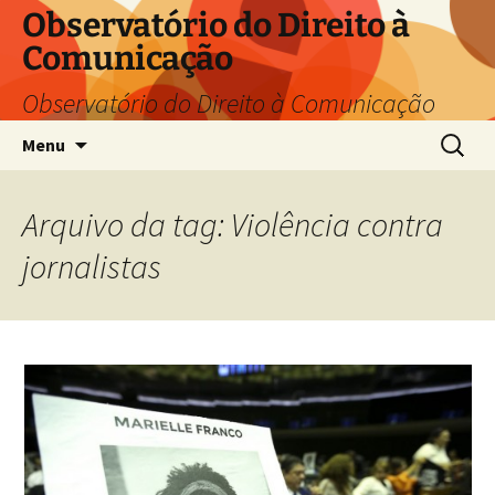
Pular
Observatório do Direito à
para
Comunicação
o
conteúdo
Observatório do Direito à Comunicação
Pesquis
Menu
por:
Arquivo da tag: Violência contra
jornalistas