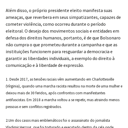
Além disso, o próprio presidente eleito manifesta suas
ameaças, que reverbera em seus simpatizantes, capazes de
cometer violência, como ocorreu durante o período
eleitoral. O desejo dos movimentos sociais e entidades em
defesa dos direitos humanos, portanto, é de que Bolsonaro
não cumpra o que prometeu durante a campanha e que as
instituições funcionem para resguardar a democracia e
garantir as liberdades individuais, a exemplo do direito à
comunicação e à liberdade de expressão.
1. Desde 2017, as tensões raciais vêm aumentando em Charlottesville
(Vírginia), quando uma marcha racista resultou na morte de uma mulher e
deixou mais de 30 feridos, após confrontos com manifestantes
antifascistas. Em 2018 a marcha voltou a se repetir, mas atraindo menos
pessoas e sem conflitos registrados.
2.Um dos casos mais emblemáticos foi o assassinato do jornalista
Vladimir Herzog, que foi torturado e executado dentro da cela onde