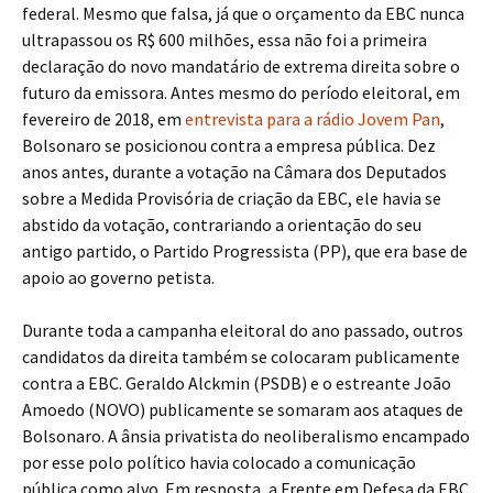
federal. Mesmo que falsa, já que o orçamento da EBC nunca
ultrapassou os R$ 600 milhões, essa não foi a primeira
declaração do novo mandatário de extrema direita sobre o
futuro da emissora. Antes mesmo do período eleitoral, em
fevereiro de 2018, em
entrevista para a rádio Jovem Pan
,
Bolsonaro se posicionou contra a empresa pública. Dez
anos antes, durante a votação na Câmara dos Deputados
sobre a Medida Provisória de criação da EBC, ele havia se
abstido da votação, contrariando a orientação do seu
antigo partido, o Partido Progressista (PP), que era base de
apoio ao governo petista.
Durante toda a campanha eleitoral do ano passado, outros
candidatos da direita também se colocaram publicamente
contra a EBC. Geraldo Alckmin (PSDB) e o estreante João
Amoedo (NOVO) publicamente se somaram aos ataques de
Bolsonaro. A ânsia privatista do neoliberalismo encampado
por esse polo político havia colocado a comunicação
pública como alvo. Em resposta, a Frente em Defesa da EBC