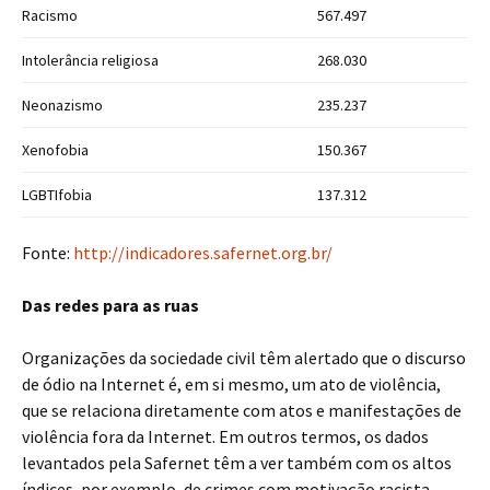
Racismo
567.497
Intolerância religiosa
268.030
Neonazismo
235.237
Xenofobia
150.367
LGBTIfobia
137.312
Fonte:
http://indicadores.safernet.org.br/
Das redes para as ruas
Organizações da sociedade civil têm alertado que o discurso
de ódio na Internet é, em si mesmo, um ato de violência,
que se relaciona diretamente com atos e manifestações de
violência fora da Internet. Em outros termos, os dados
levantados pela Safernet têm a ver também com os altos
índices, por exemplo, de crimes com motivação racista,