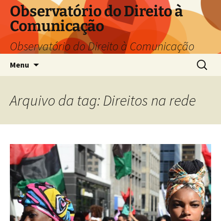
Pular
Observatório do Direito à
para
Comunicação
o
conteúdo
Observatório do Direito à Comunicação
Pesquis
Menu
por:
Arquivo da tag: Direitos na rede