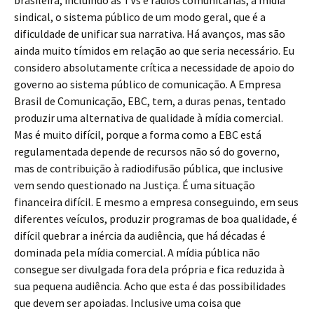
brasileira, incluindo as TVs e rádios comunitárias, a mídia
sindical, o sistema público de um modo geral, que é a
dificuldade de unificar sua narrativa. Há avanços, mas são
ainda muito tímidos em relação ao que seria necessário. Eu
considero absolutamente crítica a necessidade de apoio do
governo ao sistema público de comunicação. A Empresa
Brasil de Comunicação, EBC, tem, a duras penas, tentado
produzir uma alternativa de qualidade à mídia comercial.
Mas é muito difícil, porque a forma como a EBC está
regulamentada depende de recursos não só do governo,
mas de contribuição à radiodifusão pública, que inclusive
vem sendo questionado na Justiça. É uma situação
financeira difícil. E mesmo a empresa conseguindo, em seus
diferentes veículos, produzir programas de boa qualidade, é
difícil quebrar a inércia da audiência, que há décadas é
dominada pela mídia comercial. A mídia pública não
consegue ser divulgada fora dela própria e fica reduzida à
sua pequena audiência. Acho que esta é das possibilidades
que devem ser apoiadas. Inclusive uma coisa que