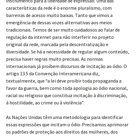
instrumento para a liberdade de expressão. Uma das
características da rede é o enorme pluralismo, com
barreiras de acesso muito baixas. Tanto que vimos a
emergência de dessas vozes alternativas aos meios
tradicionais. Temos de ser muito cuidadosos ao falar de
regulação da internet para não interferir no projeto
original da rede, marcada pela descentralização e
diversidade. Se há a necessidade de regular algum conteúdo,
precisa haver regras muito precisas. As normas
internacionais já proíbem discursos de incitação ao ódio. O
artigo 13.5 da Convenção Interamericana diz,
textualmente, que “a lei deve proibir toda propaganda a
favor da guerra, bem como toda apologia ao ódio nacional,
racial ou religioso que constitua incitação à discriminação,
à hostilidade, ao crime ou à violência”.
As Nações Unidas têm uma metodologia para identificar
essas expressões que incitam o ódio. Precisamos aprimorar
os padrões de proteção aos direitos das mulheres, dos