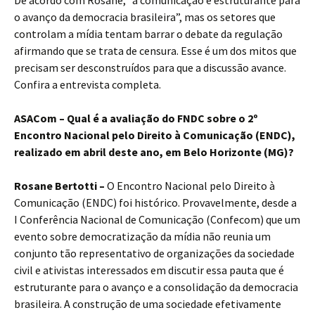
De acordo com Rosane, “a comunicação é estruturante para
o avanço da democracia brasileira”, mas os setores que
controlam a mídia tentam barrar o debate da regulação
afirmando que se trata de censura. Esse é um dos mitos que
precisam ser desconstruídos para que a discussão avance.
Confira a entrevista completa.
ASACom – Qual é a avaliação do FNDC sobre o 2º
Encontro Nacional pelo Direito à Comunicação (ENDC),
realizado em abril deste ano, em Belo Horizonte (MG)?
Rosane Bertotti –
O Encontro Nacional pelo Direito à
Comunicação (ENDC) foi histórico. Provavelmente, desde a
I Conferência Nacional de Comunicação (Confecom) que um
evento sobre democratização da mídia não reunia um
conjunto tão representativo de organizações da sociedade
civil e ativistas interessados em discutir essa pauta que é
estruturante para o avanço e a consolidação da democracia
brasileira. A construção de uma sociedade efetivamente