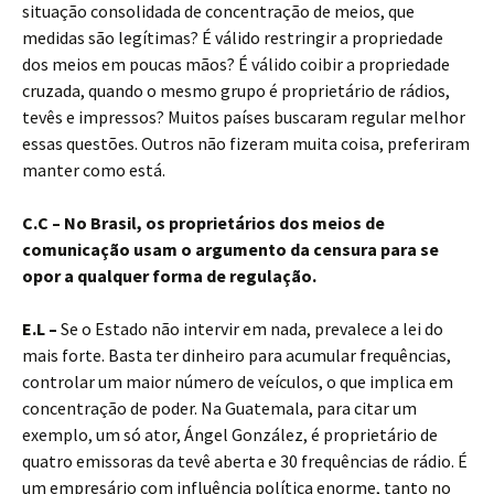
situação consolidada de concentração de meios, que
medidas são legítimas? É válido restringir a propriedade
dos meios em poucas mãos? É válido coibir a propriedade
cruzada, quando o mesmo grupo é proprietário de rádios,
tevês e impressos? Muitos países buscaram regular melhor
essas questões. Outros não fizeram muita coisa, preferiram
manter como está.
C.C – No Brasil, os proprietários dos meios de
comunicação usam o argumento da censura para se
opor a qualquer forma de regulação.
E.L –
Se o Estado não intervir em nada, prevalece a lei do
mais forte. Basta ter dinheiro para acumular frequências,
controlar um maior número de veículos, o que implica em
concentração de poder. Na Guatemala, para citar um
exemplo, um só ator, Ángel González, é proprietário de
quatro emissoras da tevê aberta e 30 frequências de rádio. É
um empresário com influência política enorme, tanto no