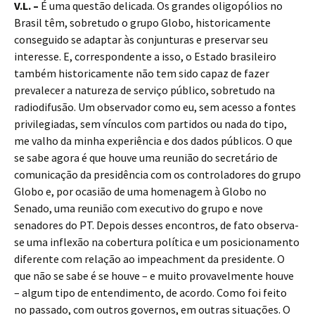
V.L. –
É uma questão delicada. Os grandes oligopólios no
Brasil têm, sobretudo o grupo Globo, historicamente
conseguido se adaptar às conjunturas e preservar seu
interesse. E, correspondente a isso, o Estado brasileiro
também historicamente não tem sido capaz de fazer
prevalecer a natureza de serviço público, sobretudo na
radiodifusão. Um observador como eu, sem acesso a fontes
privilegiadas, sem vínculos com partidos ou nada do tipo,
me valho da minha experiência e dos dados públicos. O que
se sabe agora é que houve uma reunião do secretário de
comunicação da presidência com os controladores do grupo
Globo e, por ocasião de uma homenagem à Globo no
Senado, uma reunião com executivo do grupo e nove
senadores do PT. Depois desses encontros, de fato observa-
se uma inflexão na cobertura política e um posicionamento
diferente com relação ao impeachment da presidente. O
que não se sabe é se houve – e muito provavelmente houve
– algum tipo de entendimento, de acordo. Como foi feito
no passado, com outros governos, em outras situações. O