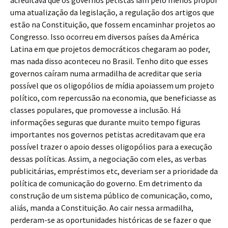
acreditava que os governos petistas iam pelo menos propor
uma atualização da legislação, a regulação dos artigos que
estão na Constituição, que fossem encaminhar projetos ao
Congresso. Isso ocorreu em diversos países da América
Latina em que projetos democráticos chegaram ao poder,
mas nada disso aconteceu no Brasil. Tenho dito que esses
governos caíram numa armadilha de acreditar que seria
possível que os oligopólios de mídia apoiassem um projeto
político, com repercussão na economia, que beneficiasse as
classes populares, que promovesse a inclusão. Há
informações seguras que durante muito tempo figuras
importantes nos governos petistas acreditavam que era
possível trazer o apoio desses oligopólios para a execução
dessas políticas. Assim, a negociação com eles, as verbas
publicitárias, empréstimos etc, deveriam ser a prioridade da
política de comunicação do governo. Em detrimento da
construção de um sistema público de comunicação, como,
aliás, manda a Constituição. Ao cair nessa armadilha,
perderam-se as oportunidades históricas de se fazer o que