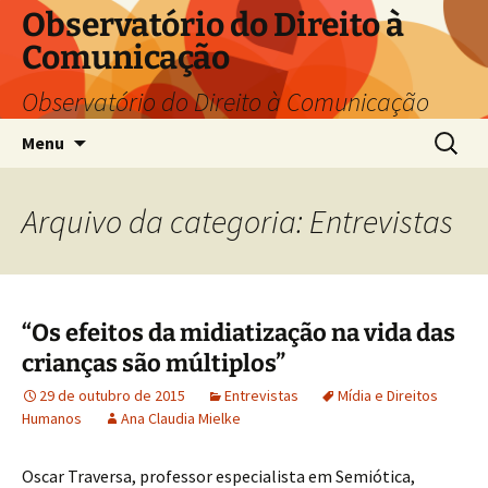
Pular
Observatório do Direito à
para
Comunicação
o
conteúdo
Observatório do Direito à Comunicação
Pesquis
Menu
por:
Arquivo da categoria: Entrevistas
“Os efeitos da midiatização na vida das
crianças são múltiplos”
29 de outubro de 2015
Entrevistas
Mídia e Direitos
Humanos
Ana Claudia Mielke
Oscar Traversa, professor especialista em Semiótica,