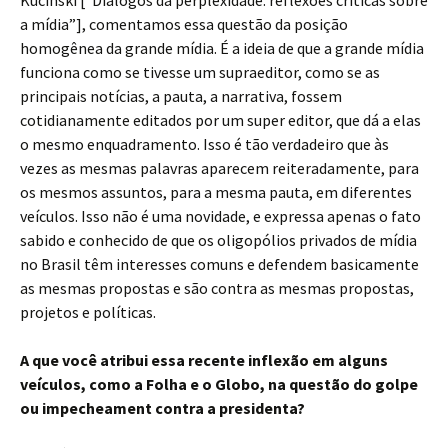
Kucinski [“Diálogos da perplexidade: reflexões críticas sobre
a mídia”], comentamos essa questão da posição
homogênea da grande mídia. É a ideia de que a grande mídia
funciona como se tivesse um supraeditor, como se as
principais notícias, a pauta, a narrativa, fossem
cotidianamente editados por um super editor, que dá a elas
o mesmo enquadramento. Isso é tão verdadeiro que às
vezes as mesmas palavras aparecem reiteradamente, para
os mesmos assuntos, para a mesma pauta, em diferentes
veículos. Isso não é uma novidade, e expressa apenas o fato
sabido e conhecido de que os oligopólios privados de mídia
no Brasil têm interesses comuns e defendem basicamente
as mesmas propostas e são contra as mesmas propostas,
projetos e políticas.
A que você atribui essa recente inflexão em alguns
veículos, como a Folha e o Globo, na questão do golpe
ou impecheament contra a presidenta?