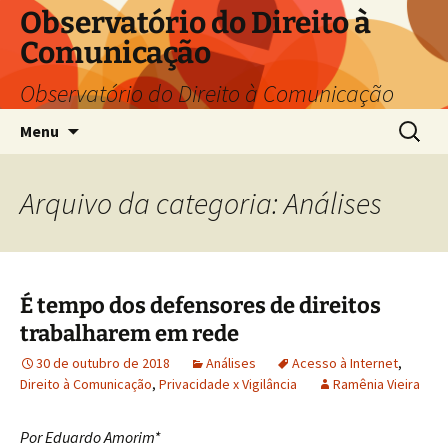
Pular
Observatório do Direito à
para
Comunicação
o
conteúdo
Observatório do Direito à Comunicação
Pesquis
Menu
por:
Arquivo da categoria: Análises
É tempo dos defensores de direitos
trabalharem em rede
30 de outubro de 2018
Análises
Acesso à Internet
,
Direito à Comunicação
,
Privacidade x Vigilância
Ramênia Vieira
Por Eduardo Amorim*