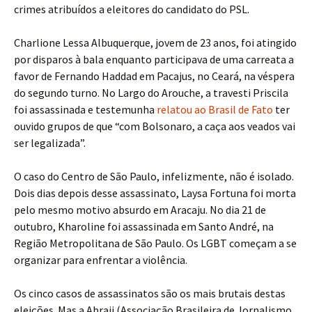
crimes atribuídos a eleitores do candidato do PSL.
Charlione Lessa Albuquerque, jovem de 23 anos, foi atingido
por disparos à bala enquanto participava de uma carreata a
favor de Fernando Haddad em Pacajus, no Ceará, na véspera
do segundo turno. No Largo do Arouche, a travesti Priscila
foi assassinada e testemunha
relatou ao Brasil de Fato
ter
ouvido grupos de que “com Bolsonaro, a caça aos veados vai
ser legalizada”.
O caso do Centro de São Paulo, infelizmente, não é isolado.
Dois dias depois desse assassinato, Laysa Fortuna foi morta
pelo mesmo motivo absurdo em Aracaju. No dia 21 de
outubro, Kharoline foi assassinada em Santo André, na
Região Metropolitana de São Paulo. Os LGBT começam a se
organizar para enfrentar a violência.
Os cinco casos de assassinatos são os mais brutais destas
eleições. Mas a Abraji (Associação Brasileira de Jornalismo