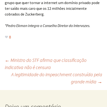
grupo que quer tornar a internet um domínio privado pode
ter saído mais caro que os 12 milhões inicialmente
cobrados de Zuckerberg.
*Pedro Ekman integra o Conselho Diretor do Intervozes.
0
Navegação
←
Ministro do STF afirma que classificação
indicativa não é censura
A legitimidade do impeachment construída pela
de
grande mídia
→
posts
Deixe um comentário