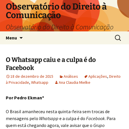
Pular
Observatório do Direito à
para
Comunicação
o
conteúdo
Observatório do Direito à Comunicação
Pesquis
Menu
por:
O Whatsapp caiu e a culpa é do
Facebook
18 de dezembro de 2015
Análises
Aplicações
,
Direito
à Privacidade
,
Whatsapp
Ana Claudia Mielke
Por Pedro Ekman*
O Brasil amanheceu nesta quinta-feira sem trocas de
mensagens pelo
Whatsapp
e a culpa é do
Facebook
. Para
quem está chegando agora, vale avisar que o
Grupo