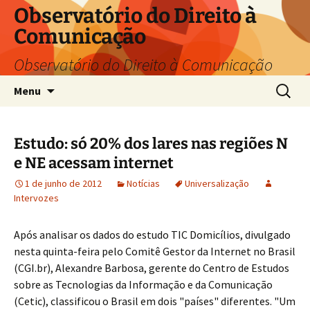
Pular
Observatório do Direito à
para
Comunicação
o
conteúdo
Observatório do Direito à Comunicação
Pesquis
Menu
por:
Estudo: só 20% dos lares nas regiões N
e NE acessam internet
1 de junho de 2012
Notícias
Universalização
Intervozes
Após analisar os dados do estudo TIC Domicílios, divulgado
nesta quinta-feira pelo Comitê Gestor da Internet no Brasil
(CGI.br), Alexandre Barbosa, gerente do Centro de Estudos
sobre as Tecnologias da Informação e da Comunicação
(Cetic), classificou o Brasil em dois "países" diferentes. "Um