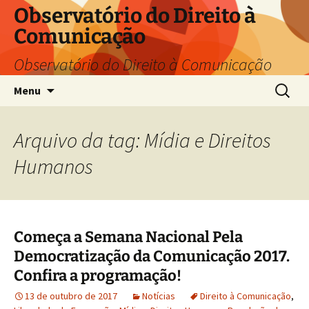
Pular
Observatório do Direito à
para
Comunicação
o
conteúdo
Observatório do Direito à Comunicação
Pesquis
Menu
por:
Arquivo da tag: Mídia e Direitos
Humanos
Começa a Semana Nacional Pela
Democratização da Comunicação 2017.
Confira a programação!
13 de outubro de 2017
Notícias
Direito à Comunicação
,