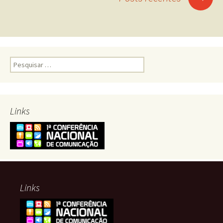
por
posts
Pesquisar
por:
Links
Links