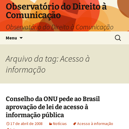
Pular
Observatório do Direito à
para
Comunicação
o
conteúdo
Observatório do Direito à Comunicação
Pesquis
Menu
por:
Arquivo da tag: Acesso à
informação
Conselho da ONU pede ao Brasil
aprovação de lei de acesso à
informação pública
17 de abril de 2008
Notícias
Acesso à informação